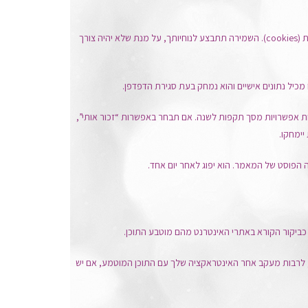
בכתיבת תגובה באתר שלנו, באפשרותך להחליט אם לאפשר לנו לשמור את השם שלך, כתובת האימייל שלך וכתובת האתר שלך בקבצי עוגיות (cookies). השמירה תתבצע לנוחיותך, על מנת שלא יהיה צורך
מכיל נתונים אישיים והוא נמחק בעת סגירת הדפדפן.
ות אפשרויות מסך תקפות לשנה. אם תבחר באפשרות “זכור אותי”,
יימחקו.
הה הפוסט של המאמר. הוא יפוג לאחר יום אחד.
ו כביקור הקורא באתרי האינטרנט מהם מוטבע התוכן.
ה, לרבות מעקב אחר האינטראקציה שלך עם התוכן המוטמע, אם יש