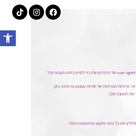
 פעילות
צור קשר
פתח
יתכן ונעביר מחרוזת אנונימית שנוצרה מכתובת הדואר האלקטרוני שלך (הנקראת גם hash) לשירות Gravatar כדי לראות אם הנך חבר/ה בשירות. מדיניות הפרטיות של שירות Gravatar זמינה כאן: