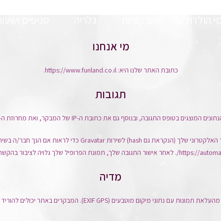
מי הולדת
אטרקציות
גלריה
סניפים ושעות
מי אנחנו
כתובת האתר שלנו היא: https://www.funland.co.il.
תגובות
 כתובת ה-IP של המבקר, ואת מחרוזת ה-user agent של הדפדפן שלו כדי לסייע בזיהוי תגובות זבל.
מונת הפרופיל שלך גלויה לציבור בהקשר של התגובה שלך.
מדיה
EXIF GP). המבקרים באתר יכולים להוריד ולחלץ את כל נתוני מיקום מהתמונות באתר.